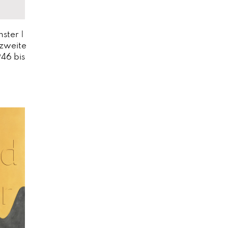
ster |
 zweite
946 bis