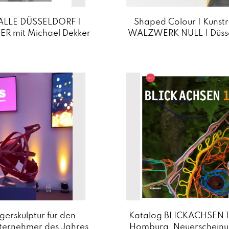
LLE DÜSSELDORF |
Shaped Colour | Kunst
R mit Michael Dekker
WALZWERK NULL | Düsse
gerskulptur für den
Katalog BLICKACHSEN 1
ternehmer des Jahres
Homburg, Neuerscheinu