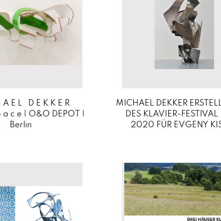
 A E L D E K K E R
MICHAEL DEKKER ERSTELL
 s p a c e | O&O DEPOT |
DES KLAVIER-FESTIVAL
Berlin
2020 FÜR EVGENY KI