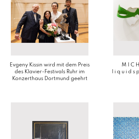
Evgeny Kissin wird mit dem Preis
M I C H
des Klavier-Festivals Ruhr im
l i q u i d
Konzerthaus Dortmund geehrt