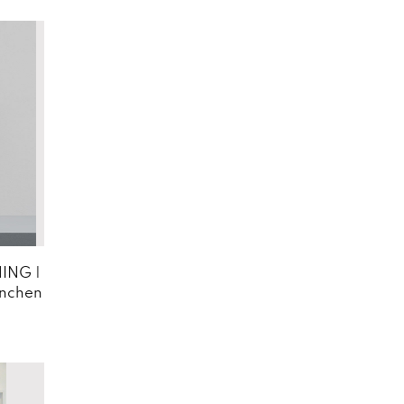
NING |
ünchen