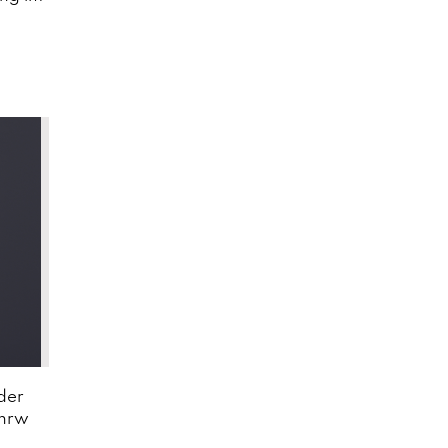
der
 nrw