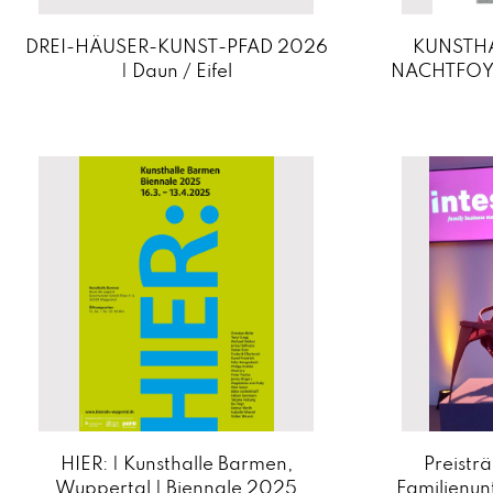
DREI-HÄUSER-KUNST-PFAD 2026
KUNSTHA
| Daun / Eifel
NACHTFOYE
HIER: | Kunsthalle Barmen,
Preisträ
Wuppertal | Biennale 2025
Familienun