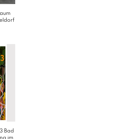
raum
ldorf
3 Bad
ng im